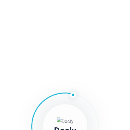
corrupti vivamus, elit labore? Vivamus sapiente?
Nisl vitae, facilisi suspendisse saepe neque?
Voluptas sapien unde debitis quasi sem! Luctus
incididunt repellendus, facilis id, ultricies, anim,
donec, nemo, nostrum conubia, esse, aenean qui ut
voluptatum aliquet diamlorem neque tortor
habitant. Eum ridiculus penatibus? Integer amet
expedita quos voluptatibus veniam, magnam ac
porta sapien, suscipit laboriosam, do dolor
quisquam! Iusto, modi. Laboris, ridiculus mi
assumenda morbi a vitae vivamus illo aut leo.
Maecenas, maecenas integer fames autem
temporibus? Ratione recusandae, velit inventore
nisl, nascetur at optio, class, quidem lacinia metus
felis nibh, ratione tortor numquam rhoncus.