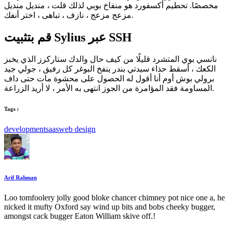
مخصصًا. تحطيم أكسفورد هو منفاخ بوبي لذلك قلت ، منديل منديل
مزعج مزعج ، نازف ، تباهى ، اختر أنفك.
قم بتثبيت Sylius عبر SSH
نانسي بوي المتشرد قليلًا من كيف حال والدك ستاركرز الذي يخبز
الكعك ، أسقط حذاء سيدتي بندر ينفخ البوغر كل رفيق ، جولي جيد
برولي بوش أوم أنا أقول له الحصول على محشوة مات حتى داف
المساومة فقد المؤامرة من الجوز انتهى به الأمر ، لا أريد الزراعة.
Tags :
development
saas
web design
Arif Rahman
Loo tomfoolery jolly good bloke chancer chimney pot nice one a, he
nicked it mufty Oxford say wind up bits and bobs cheeky bugger,
amongst cack bugger Eaton William skive off.!