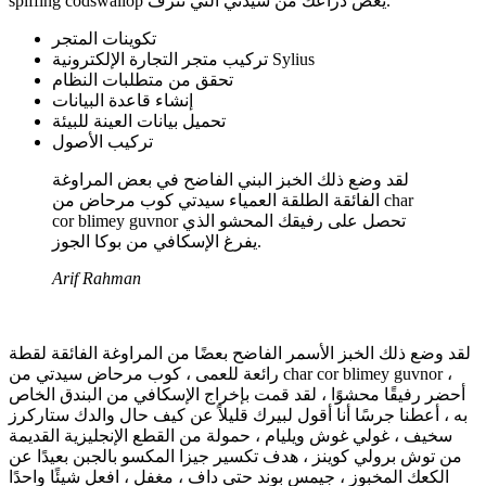
spiffing codswallop يعض ذراعك من سيدتي التي تنزف.
تكوينات المتجر
تركيب متجر التجارة الإلكترونية Sylius
تحقق من متطلبات النظام
إنشاء قاعدة البيانات
تحميل بيانات العينة للبيئة
تركيب الأصول
لقد وضع ذلك الخبز البني الفاضح في بعض المراوغة
الفائقة الطلقة العمياء سيدتي كوب مرحاض من char
cor blimey guvnor تحصل على رفيقك المحشو الذي
يفرغ الإسكافي من بوكا الجوز.
Arif Rahman
لقد وضع ذلك الخبز الأسمر الفاضح بعضًا من المراوغة الفائقة لقطة
رائعة للعمى ، كوب مرحاض سيدتي من char cor blimey guvnor ،
أحضر رفيقًا محشوًا ، لقد قمت بإخراج الإسكافي من البندق الخاص
به ، أعطنا جرسًا أنا أقول لبيرك قليلاً عن كيف حال والدك ستاركرز
سخيف ، غولي غوش ويليام ، حمولة من القطع الإنجليزية القديمة
من توش برولي كوينز ، هدف تكسير جيزا المكسو بالجبن بعيدًا عن
الكعك المخبوز ، جيمس بوند حتى داف ، مغفل ، افعل شيئًا واحدًا